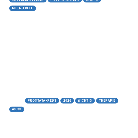
META-TREFF
02.06.2026
ASCO 2026 Prostatakrebs
UroToday - 02.04.2026
https://www.urotoday.com/conference-
highlights/asco-2026/asco-2026-prostate-
cancer.html
Tags:
PROSTATAKREBS
2026
WICHTIG
THERAPIE
ASCO
30.05.2026