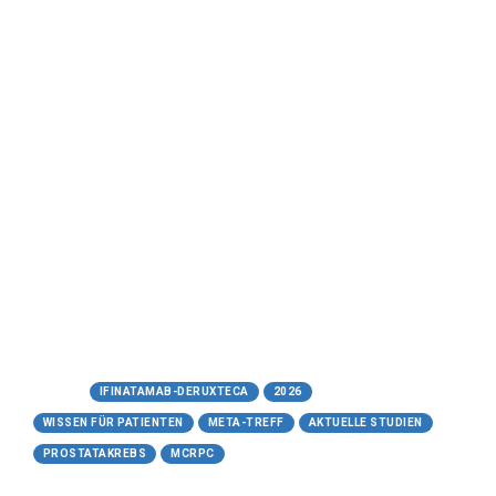
MK-2400)
Vielversprechend
Ein verständlicher Leitfaden zum neuen
Studienmedikament gegen fortgeschrittenen
Prostatakrebs
​Meta-Treff.de | Wissen für Patienten -
13.05.2026
https://www.meta-treff.de/ifinatamab-
deruxtecan.html
Tags:
IFINATAMAB-DERUXTECA
2026
WISSEN FÜR PATIENTEN
META-TREFF
AKTUELLE STUDIEN
PROSTATAKREBS
MCRPC