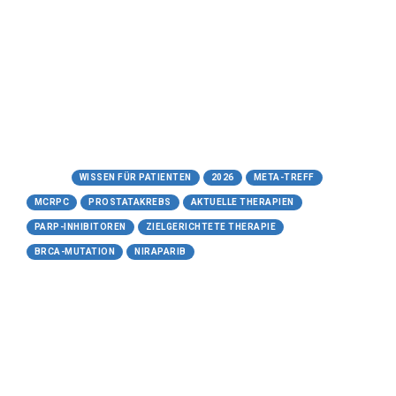
DNA-Reparaturdefekte
Präzisionsonkologie beim
Prostatakarzinom
Meta-Treff.de | Wissen für Patienten
https://www.meta-treff.de/niraparib.html
Tags:
WISSEN FÜR PATIENTEN
2026
META-TREFF
MCRPC
PROSTATAKREBS
AKTUELLE THERAPIEN
PARP-INHIBITOREN
ZIELGERICHTETE THERAPIE
BRCA-MUTATION
NIRAPARIB
13.05.2026
Luxdegalutamide (ARV-766)
Der molekulare „Schredder“