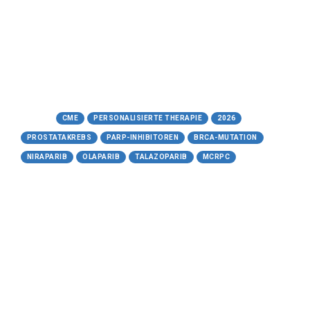
kurs.de/cdn2/pdf/Handout_PARP-Inhibitoren-
in-der-Onkologie.pdf
(PDF)
https://www.cme-kurs.de/kurse/parp-
inhibitoren-in-der-onkologie
(Video)
Tags:
CME
PERSONALISIERTE THERAPIE
2026
PROSTATAKREBS
PARP-INHIBITOREN
BRCA-MUTATION
NIRAPARIB
OLAPARIB
TALAZOPARIB
MCRPC
17.05.2026
Metastasen- gerichtete Therapie
(MDT)
beim Prostatakarzinom
Ein neuer Weg in der