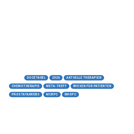
beim Prostatakarzinom
in umfassender Bericht für
Patienten und die medizinische
Praxis
Meta-Treff.de | Wissen für Patienten -
16.06.2026
https://www.meta-treff.de/docetaxel.html
Tags:
DOCETAXEL
2026
AKTUELLE THERAPIEN
CHEMOTHERAPIE
META-TREFF
WISSEN FÜR PATIENTEN
PROSTATAKREBS
MCRPC
MHSPC
15.05.2026
Radium-223-dichlorid (Xofigo®)