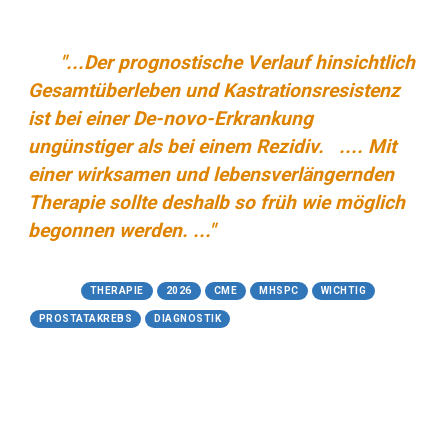
hormonsensitiven-prostatakarzinoms
"...Der prognostische Verlauf hinsichtlich
Zitat:
Gesamtüberleben und Kastrationsresistenz
ist bei einer De-novo-Erkrankung
ungünstiger als bei einem Rezidiv. .... Mit
einer wirksamen und lebensverlängernden
Therapie sollte deshalb so früh wie möglich
begonnen werden. ..."
Tags:
THERAPIE
2026
CME
MHSPC
WICHTIG
PROSTATAKREBS
DIAGNOSTIK
12.05.2026
Neues zur personalisierten