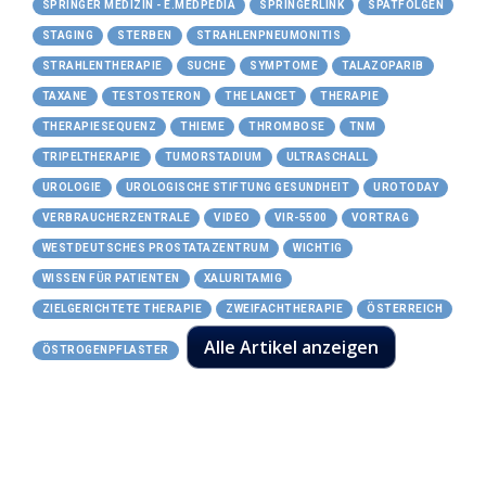
SPRINGER MEDIZIN - E.MEDPEDIA
SPRINGERLINK
SPÄTFOLGEN
STAGING
STERBEN
STRAHLENPNEUMONITIS
STRAHLENTHERAPIE
SUCHE
SYMPTOME
TALAZOPARIB
TAXANE
TESTOSTERON
THE LANCET
THERAPIE
THERAPIESEQUENZ
THIEME
THROMBOSE
TNM
TRIPELTHERAPIE
TUMORSTADIUM
ULTRASCHALL
UROLOGIE
UROLOGISCHE STIFTUNG GESUNDHEIT
UROTODAY
VERBRAUCHERZENTRALE
VIDEO
VIR-5500
VORTRAG
WESTDEUTSCHES PROSTATAZENTRUM
WICHTIG
WISSEN FÜR PATIENTEN
XALURITAMIG
ZIELGERICHTETE THERAPIE
ZWEIFACHTHERAPIE
ÖSTERREICH
Alle Artikel anzeigen
ÖSTROGENPFLASTER
14.06.2026