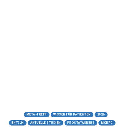
08.06.2026
BNT324 (DB-1311)
Ein innovatives Antikörper-
Wirkstoff-Konjugat
Ein verständlicher Leitfaden zum neuen
Studienmedikament gegen fortgeschrittenen
Prostatakrebs
Meta-Treff.de | Wissen für Patienten -
08.06.2026
https://www.meta-treff.de/bnt324.html
Tags:
META-TREFF
WISSEN FÜR PATIENTEN
2026
BNT324
AKTUELLE STUDIEN
PROSTATAKREBS
MCRPC