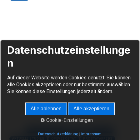
11.05.2026
Opevesostat (MK-5684 oder
früher ODM-208)
Datenschutzeinstellunge
Ein neuer Weg
n
Ein verständlicher Leitfaden zum neuen
Studienmedikament gegen fortgeschrittenen
Auf dieser Website werden Cookies genutzt. Sie können
Prostatakrebs
alle Cookies akzeptieren oder nur bestimmte auswählen.
Meta-Treff.de | Wissen für Patienten -
Sie können diese Einstellungen jederzeit ändern.
11.05.2026
Alle ablehnen
Alle akzeptieren
https://www.meta-treff.de/opevesostat.html
Cookie-Einstellungen
Tags:
WISSEN FÜR PATIENTEN
2026
META-TREFF
Datenschutzerklärung
|
Impressum
AKTUELLE STUDIEN
OPEVESOSTAT
PROSTATAKREBS