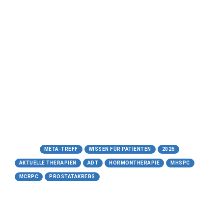
Goserelin, Buserelin und
Triptorelin)
Der hormonelle Entzug beim
Prostatakarzinom:
Ein umfassender Ratgeber zu
GnRH-Agonisten
Meta-Treff.de | Wissen für Patienten
-28.05.2026
https://meta-treff.de/gnrh-agonisten.html
Tags:
META-TREFF
WISSEN FÜR PATIENTEN
2026
AKTUELLE THERAPIEN
ADT
HORMONTHERAPIE
MHSPC
MCRPC
PROSTATAKREBS
27.05.2026