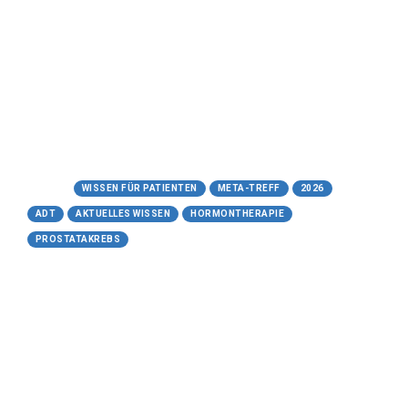
Kontinuierliche ADT (cADT) vs.
Intermittierende ADT (iADT)
Meta-Treff.de | Wissen für Patienten -
30.05.2026
https://www.meta-treff.de/cadt-iadt.html
Tags:
WISSEN FÜR PATIENTEN
META-TREFF
2026
ADT
AKTUELLES WISSEN
HORMONTHERAPIE
PROSTATAKREBS
29.05.2026
GnRH-Antagonisten (Degarelix
oder Relugolix)
Hormonentzug ohne Umwege: