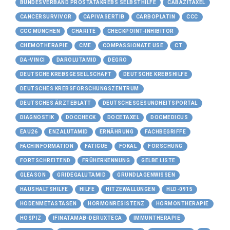
BUNDESVERBAND PROSTATAKREBS SELBSTHILFE
CABAZITAXEL
CANCERSURVIVOR
CAPIVASERTIB
CARBOPLATIN
CCC
CCC MÜNCHEN
CHARITÉ
CHECKPOINT-INHIBITOR
CHEMOTHERAPIE
CME
COMPASSIONATE USE
CT
DA-VINCI
DAROLUTAMID
DEGRO
DEUTSCHE KREBSGESELLSCHAFT
DEUTSCHE KREBSHILFE
DEUTSCHES KREBSFORSCHUNGSZENTRUM
DEUTSCHES ÄRZTEBLATT
DEUTSCHESGESUNDHEITSPORTAL
DIAGNOSTIK
DOCCHECK
DOCETAXEL
DOCMEDICUS
EAU26
ENZALUTAMID
ERNÄHRUNG
FACHBEGRIFFE
FACHINFORMATION
FATIGUE
FOKAL
FORSCHUNG
FORTSCHREITEND
FRÜHERKENNUNG
GELBE LISTE
GLEASON
GRIDEGALUTAMID
GRUNDLAGENWISSEN
HAUSHALTSHILFE
HILFE
HITZEWALLUNGEN
HLD-0915
HODENMETASTASEN
HORMONRESISTENZ
HORMONTHERAPIE
HOSPIZ
IFINATAMAB-DERUXTECA
IMMUNTHERAPIE