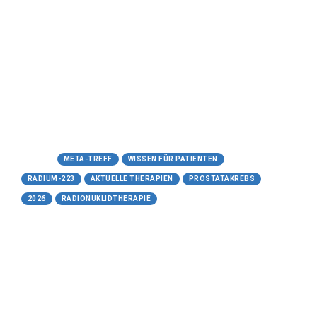
beim Prostatakarzinom
Ein umfassender Bericht zur
gezielten Alphatherapie
Meta-Treff.de | Wissen für Patienten -
15.05.2026
https://www.meta-treff.de/radium-223.html
Tags:
META-TREFF
WISSEN FÜR PATIENTEN
RADIUM-223
AKTUELLE THERAPIEN
PROSTATAKREBS
2026
RADIONUKLIDTHERAPIE
15.05.2026
Lutetium-177-PSMA-617
(Pluvicto®)
Eine neue Ära der