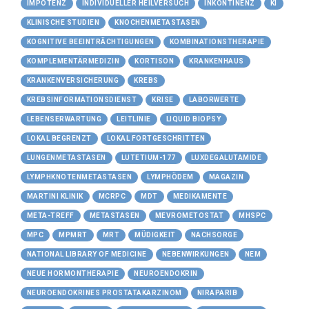
IMPOTENZ
INDIVIDUELLER HEILVERSUCH
INKONTINENZ
KI
KLINISCHE STUDIEN
KNOCHENMETASTASEN
KOGNITIVE BEEINTRÄCHTIGUNGEN
KOMBINATIONSTHERAPIE
KOMPLEMENTÄRMEDIZIN
KORTISON
KRANKENHAUS
KRANKENVERSICHERUNG
KREBS
KREBSINFORMATIONSDIENST
KRISE
LABORWERTE
LEBENSERWARTUNG
LEITLINIE
LIQUID BIOPSY
LOKAL BEGRENZT
LOKAL FORTGESCHRITTEN
LUNGENMETASTASEN
LUTETIUM-177
LUXDEGALUTAMIDE
LYMPHKNOTENMETASTASEN
LYMPHÖDEM
MAGAZIN
MARTINI KLINIK
MCRPC
MDT
MEDIKAMENTE
META-TREFF
METASTASEN
MEVROMETOSTAT
MHSPC
MPC
MPMRT
MRT
MÜDIGKEIT
NACHSORGE
NATIONAL LIBRARY OF MEDICINE
NEBENWIRKUNGEN
NEM
NEUE HORMONTHERAPIE
NEUROENDOKRIN
NEUROENDOKRINES PROSTATAKARZINOM
NIRAPARIB