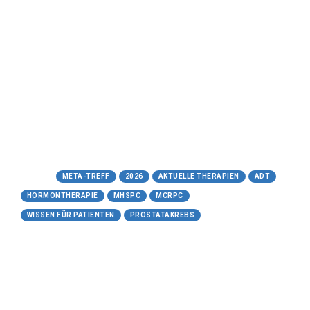
GnRH-Antagonisten beim
fortgeschrittenen
Prostatakarzinom
Meta-Treff.de | Wissen für Patienten -
29.05.2026
https://www.meta-treff.de/gnrh-
antagonisten.html
Tags:
META-TREFF
2026
AKTUELLE THERAPIEN
ADT
HORMONTHERAPIE
MHSPC
MCRPC
WISSEN FÜR PATIENTEN
PROSTATAKREBS
28.05.2026
GnRH-Agonisten (Leuprorelin,