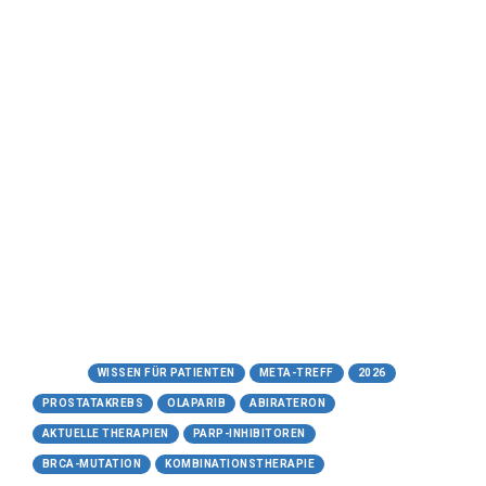
26.05.2026
Kombinationstherapie aus
Olaparib und Abirateron
beim Prostatakarzinom:
Ein umfassender Bericht zur
modernen Kombinationstherapie
Meta-Treff.de | Wissen für Patienten -
26.05.2026
https://www.meta-treff.de/olaparib-
abirateron.html
Tags:
WISSEN FÜR PATIENTEN
META-TREFF
2026
PROSTATAKREBS
OLAPARIB
ABIRATERON
AKTUELLE THERAPIEN
PARP-INHIBITOREN
BRCA-MUTATION
KOMBINATIONSTHERAPIE