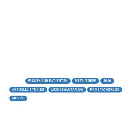
Ein verständlicher Leitfaden zum neuen
Studienmedikament von Novartis gegen
fortgeschrittenen Prostatakrebs
Meta-Treff.de | Wissen für Patienten -
13.05.2026
https://www.meta-
treff.de/luxdegalutamide.html
Tags:
WISSEN FÜR PATIENTEN
META-TREFF
2026
AKTUELLE STUDIEN
LUXDEGALUTAMIDE
PROSTATAKREBS
MCRPC
13.05.2026
Ifinatamab-Deruxtecan (I-DXd |