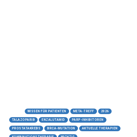
26.05.2026
Kombinationstherapie aus
Talazoparib und Enzalutamid
Hoffnung bei fortgeschrittenem
Prostatakrebs:
Meta-Treff.de | Wissen für Patienten
26.05.2026
https://www.meta-treff.de/talazoparib-
enzalutamid.html
Tags:
WISSEN FÜR PATIENTEN
META-TREFF
2026
TALAZOPARIB
ENZALUTAMID
PARP-INHIBITOREN
PROSTATAKREBS
BRCA-MUTATION
AKTUELLE THERAPIEN
KOMBINATIONSTHERAPIE
WICHTIG