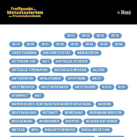
≡ Menü
Nach Tags
gefiltert
:
2013
2015
2016
2018
2019
2020
2021
2022
2023
2024
2025
2026
CAROTUXIMAB
RINZIMETOSTAT
ABIRATERON
ACTINIUM-225
ADT
AKTUELLE STUDIEN
AKTUELLE THERAPIEN
AKTUELLES WISSEN
ALLTAG
ANTIKÖRPER
APALUTAMID
APOTHEKE
ARZT
ARZTBESUCH
ARZTGESPRÄCH
ARZTSUCHE
ASCO
ASV
ATEMNOT
BAT
BAYERISCHES ZENTRUM FÜR KREBSFORSCHUNG
BAYERN
BESTRAHLUNG
BETANET
BEWEGUNG
BIERMANN MEDIZIN
BILDGEBUNG
BIOMARKER
BIOPSIE
BLAUER RATGEBER
BNT324
BPS
BRACHYTHERAPIE
BRCA-MUTATION