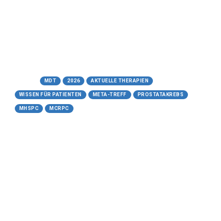
Präzisionsmedizin
Meta-Treff.de | Wissen für Patienten -
17.05.2026
https://www.meta-treff.de/mdt.html
Tags:
MDT
2026
AKTUELLE THERAPIEN
WISSEN FÜR PATIENTEN
META-TREFF
PROSTATAKREBS
MHSPC
MCRPC
17.05.2026
Cabazitaxel (Jevtana®)
beim fortgeschrittenen
Prostatakarzinom
Ein umfassender Leitfaden zur
modernen Chemotherapie