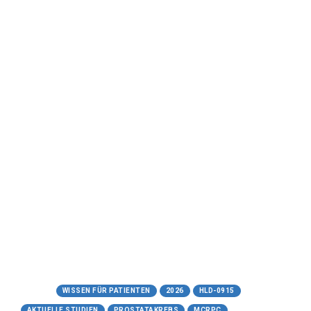
07.06.2026
HLD-0915
Ein zukunftsweisender RIPTAC-
Ansatz zur Überwindung von
Resistenzen
Ein verständlicher Leitfaden zum neuen
Studienmedikament gegen fortgeschrittenen
Prostatakrebs
Meta-Treff.de | Wissen für Patienten -
07.06.2026
https://www.meta-treff.de/hld-0915.html
Tags:
WISSEN FÜR PATIENTEN
2026
HLD-0915
AKTUELLE STUDIEN
PROSTATAKREBS
MCRPC