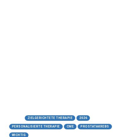
Therapie des Prostatakarzinoms
(CME-Kurs)
Prof. Dr. med. Gunhild von Amsberg, Hamburg;
Prof. Dr. rer. nat. Hans-Peter Lipp, Tübingen
cme-kurs.de - Gültig bis: 11.05.2027
https://www.cme-
kurs.de/cdn2/pdf/Handout_Personalisierten-
Therapie-des-Prostatakarzinoms.pdf
https://www.cme-kurs.de/kurse/neues-zur-
personalisierten-therapie-des-
prostatakarzinoms
Tags:
ZIELGERICHTETE THERAPIE
2026
PERSONALISIERTE THERAPIE
CME
PROSTATAKREBS
WICHTIG