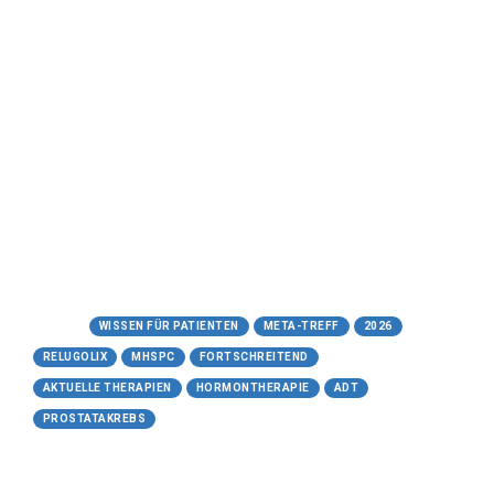
Relugolix (Orgovyx®)
beim Prostatakarzinom:
Ein umfassender und
ausführlicher Leitfaden für
Patienten
Meta-Treff.de | Wissen für Patienten -
27.05.2026
https://www.meta-treff.de/relugolix.html
Tags:
WISSEN FÜR PATIENTEN
META-TREFF
2026
RELUGOLIX
MHSPC
FORTSCHREITEND
AKTUELLE THERAPIEN
HORMONTHERAPIE
ADT
PROSTATAKREBS