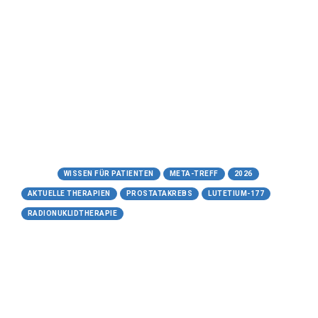
Präzisionsmedizin beim
fortgeschrittenen
Prostatakarzinom
Meta-Treff.de | Wissen für Patienten - 15-05-
2026
https://www.meta-treff.de/lutetium-177.html
Tags:
WISSEN FÜR PATIENTEN
META-TREFF
2026
AKTUELLE THERAPIEN
PROSTATAKREBS
LUTETIUM-177
RADIONUKLIDTHERAPIE
15.05.2026
Actinium-225-PSMA
Die gezielte Alphatherapie als