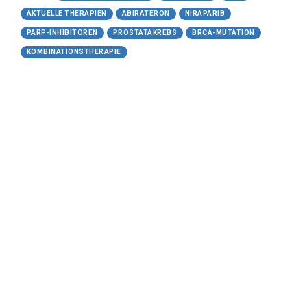
AKTUELLE THERAPIEN
ABIRATERON
NIRAPARIB
PARP-INHIBITOREN
PROSTATAKREBS
BRCA-MUTATION
KOMBINATIONSTHERAPIE
20.05.2026
PARP-Inhibitoren in der
Onkologie: Fokus auf Prostata-,
Ovarial- und Mammakarzinom
(CME-Kurs)
cme-Kurs.de - Gültig bis: 16.05.2027
Prof. Dr. med. Gunhild von Amsberg, Hamburg;
Univ.-Prof. Dr. med. Elmar Stickeler, Aachen;
Prof. Dr. med. Axel Hegele, Biedenkopf
https://www.cme-