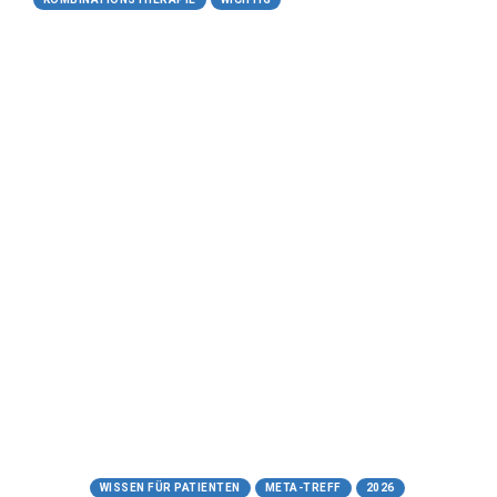
25.05.2026
Kombinationstherapie aus
Niraparib und Abirateron
(Akeega®)
Ein Meilenstein der
Präzisionsmedizin beim
Prostatakarzinom
Meta-Treff.de | Wissen für Patienten -
25.05.2026
https://www.meta-treff.de/niraparib-
abirateron.html
Tags:
WISSEN FÜR PATIENTEN
META-TREFF
2026