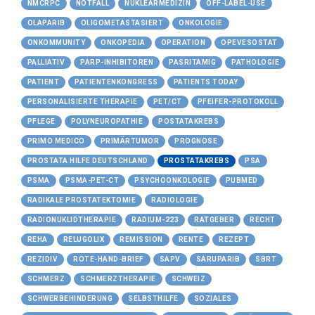
NMCRPC
NOTFALL
NUKLEARMEDIZIN
OFF-LABEL-USE
OLAPARIB
OLIGOMETASTASIERT
ONKOLOGIE
ONKOMMUNITY
ONKOPEDIA
OPERATION
OPEVESOSTAT
PALLIATIV
PARP-INHIBITOREN
PASRITAMIG
PATHOLOGIE
PATIENT
PATIENTENKONGRESS
PATIENTS TODAY
PERSONALISIERTE THERAPIE
PET/CT
PFEIFER-PROTOKOLL
PFLEGE
POLYNEUROPATHIE
POSTATAKREBS
PRIMO MEDICO
PRIMÄRTUMOR
PROGNOSE
PROSTATA HILFE DEUTSCHLAND
PROSTATAKREBS
PSA
PSMA
PSMA-PET-CT
PSYCHOONKOLOGIE
PUBMED
RADIKALE PROSTATEKTOMIE
RADIOLOGIE
RADIONUKLIDTHERAPIE
RADIUM-223
RATGEBER
RECHT
REHA
RELUGOLIX
REMISSION
RENTE
REZEPT
REZIDIV
ROTE-HAND-BRIEF
SAPV
SARUPARIB
SBRT
SCHMERZ
SCHMERZTHERAPIE
SCHWEIZ
SCHWERBEHINDERUNG
SELBSTHILFE
SOZIALES