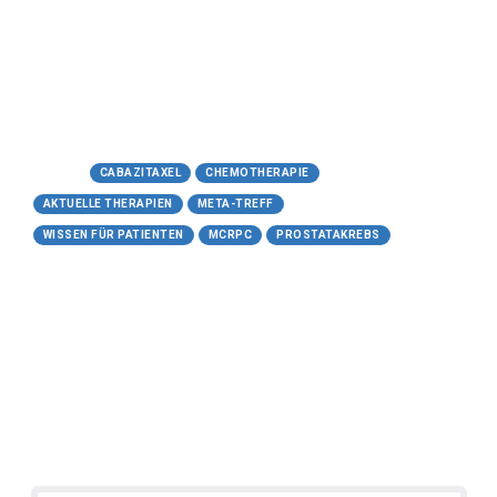
Meta-Treff.de | Wissen für Patienten
-17.05.2026
https://www.meta-treff.de/cabazitaxel.html
Tags:
CABAZITAXEL
CHEMOTHERAPIE
AKTUELLE THERAPIEN
META-TREFF
WISSEN FÜR PATIENTEN
MCRPC
PROSTATAKREBS
17.05.2026
Prostatakrebs - weniger
behandeln, trotzdem sicher!
Urokompetenz – Die Klinik für Urologie -
17.05.2026