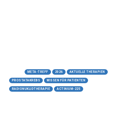
neue Hoffnung beim
fortgeschrittenen
Prostatakarzinom
Meta-Treff.de | Wissen für Patienten -
15.05.2026
https://www.meta-treff.de/actinium-225.html
Tags:
META-TREFF
2026
AKTUELLE THERAPIEN
PROSTATAKREBS
WISSEN FÜR PATIENTEN
RADIONUKLIDTHERAPIE
ACTINIUM-225
14.05.2026
Niraparib (Zejula®)
und die gezielte Therapie der